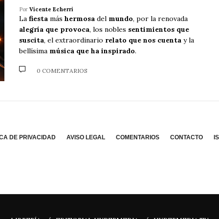
Por
Vicente Echerri
La
fiesta
más
hermosa
del
mundo
, por la renovada
alegría que provoca
, los nobles
sentimientos que
suscita
, el extraordinario
relato que nos cuenta
y la
bellísima
música que ha inspirado
.
0 COMENTARIOS
ICA DE PRIVACIDAD
AVISO LEGAL
COMENTARIOS
CONTACTO
I