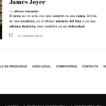
James Joyce
Por
Alberto Garrandés
El
sexo
no es solo eso que
ocurre
en una
cama
, detrás
de una
escalera
, en el último
asiento del bus
o en una
oficina desierta
, sino también en un
videochat
.
0 COMENTARIOS
ICA DE PRIVACIDAD
AVISO LEGAL
COMENTARIOS
CONTACTO
I