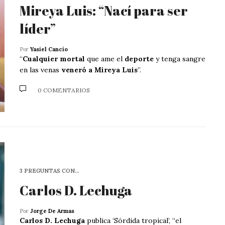
Mireya Luis: “Nací para ser
líder”
Por
Yasiel Cancio
“
Cualquier mortal
que ame el
deporte
y tenga sangre
en las venas
veneró a Mireya Luis
”.
0 COMENTARIOS
3 PREGUNTAS CON…
Carlos D. Lechuga
Por
Jorge De Armas
Carlos D. Lechuga
publica ‘Sórdida tropical’, “el