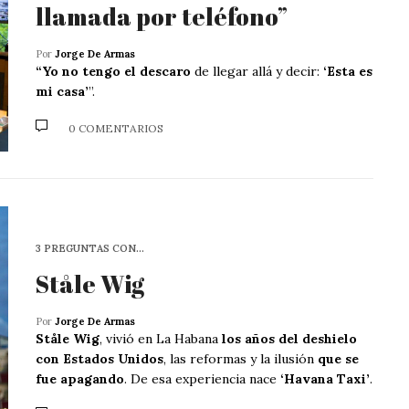
llamada por teléfono”
Por
Jorge De Armas
“Yo no tengo el descaro
de llegar allá y decir:
‘Esta es
mi casa’
”.
0 COMENTARIOS
3 PREGUNTAS CON…
Ståle Wig
Por
Jorge De Armas
Ståle Wig
, vivió en La Habana
los años del deshielo
con Estados Unidos
, las reformas y la ilusión
que se
fue apagando
. De esa experiencia nace
‘Havana Taxi’
.