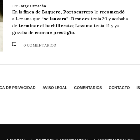
Por
Jorge Camacho
En la
finca de Baquero, Portocarrero
le
recomendó
a Lezama que
“se lanzara”: Desnoes
tenía 20 y acababa
de
terminar el bachillerato
;
Lezama
tenía 41 y ya
gozaba de
enorme prestigio
.
0 COMENTARIOS
ICA DE PRIVACIDAD
AVISO LEGAL
COMENTARIOS
CONTACTO
I