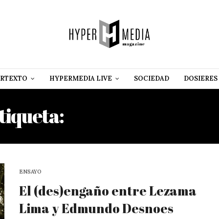
RTEXTO
HYPERMEDIA LIVE
SOCIEDAD
DOSIERES
tiqueta:
EDMUNDO DANTÈ
ENSAYO
El (des)engaño entre Lezama
Lima y Edmundo Desnoes