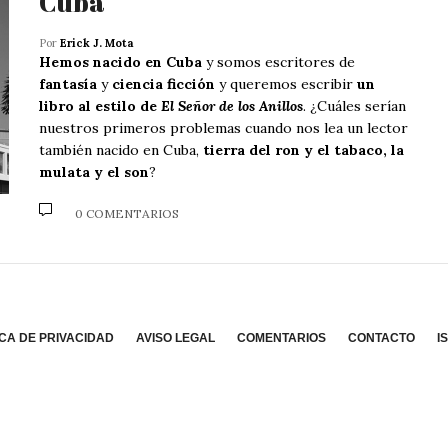
Cuba
Por
Erick J. Mota
Hemos nacido en Cuba
y somos escritores de
fantasía
y
ciencia ficción
y queremos escribir
un
libro al estilo de
El Señor de los Anillos
. ¿Cuáles serían
nuestros primeros problemas cuando nos lea un lector
también nacido en Cuba,
tierra del ron y el tabaco, la
mulata y el son
?
0 COMENTARIOS
ICA DE PRIVACIDAD
AVISO LEGAL
COMENTARIOS
CONTACTO
I