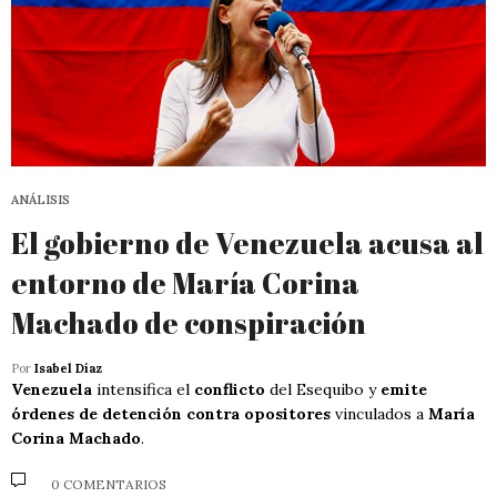
ANÁLISIS
El gobierno de Venezuela acusa al
entorno de María Corina
Machado de conspiración
Por
Isabel Díaz
Venezuela
intensifica el
conflicto
del Esequibo y
emite
órdenes de detención contra opositores
vinculados a
María
Corina Machado
.
0 COMENTARIOS