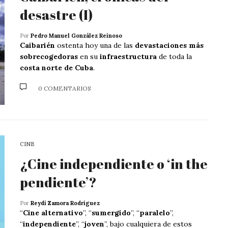
desastre (I)
Por
Pedro Manuel González Reinoso
Caibarién
ostenta hoy una de las
devastaciones más
sobrecogedoras
en su
infraestructura
de toda la
costa norte de Cuba
.
0 COMENTARIOS
CINE
¿Cine independiente o ‘in the
pendiente’?
Por
Reydi Zamora Rodríguez
“
Cine alternativo
”, “
sumergido
”, “
paralelo
”,
“
independiente
”, “
joven
”, bajo cualquiera de estos