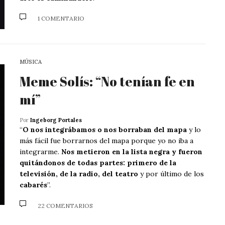
1 COMENTARIO
MÚSICA
Meme Solís: “No tenían fe en
mí”
Por
Ingeborg Portales
“
O nos integrábamos o nos borraban del mapa
y lo
más fácil fue borrarnos del mapa porque yo no iba a
integrarme.
Nos metieron en la lista negra y fueron
quitándonos de todas partes: primero de la
televisión, de la radio, del teatro
y por último de los
cabarés
”.
22 COMENTARIOS