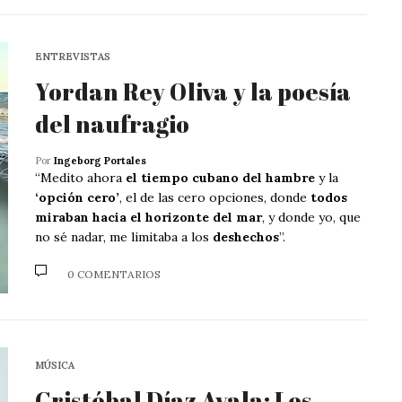
ENTREVISTAS
Yordan Rey Oliva y la poesía
del naufragio
Por
Ingeborg Portales
“Medito ahora
el tiempo cubano del hambre
y la
‘opción cero’
, el de las cero opciones, donde
todos
miraban hacia el horizonte del mar
, y donde yo, que
no sé nadar, me limitaba a los
deshechos
”.
0 COMENTARIOS
MÚSICA
Cristóbal Díaz Ayala: Los