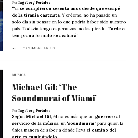
Por
Ingeborg Portales
“Ya
se cumplieron sesenta años desde que escapé
de la tiranía castrista
. Y créeme, no ha pasado un
solo día sin pensar en lo que podría haber sido nuestro
país. Todavía tengo esperanzas, no las pierdo.
Tarde o
temprano lo malo se acabará
”.
2 COMENTARIOS
MÚSICA
Michael Gil: ‘The
Soundmurai of Miami’
Por
Ingeborg Portales
Según
Michael Gil
, él no es más que
un guerrero al
servicio de la música
, un
‘soundmurai’
para quien la
única manera de saber a dónde lleva
el camino del
arte es caminándolo
.