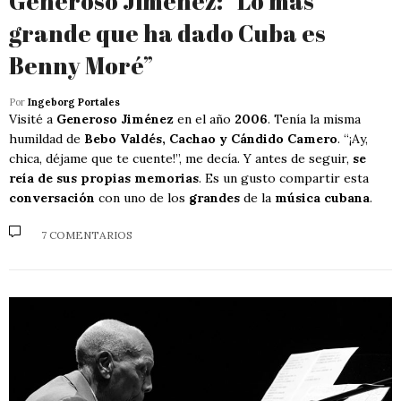
Generoso Jiménez: “Lo más
grande que ha dado Cuba es
Benny Moré”
Por
Ingeborg Portales
Visité a
Generoso Jiménez
en el año
2006
. Tenía la misma
humildad de
Bebo Valdés, Cachao y Cándido Camero
. “¡Ay,
chica, déjame que te cuente!”, me decía. Y antes de seguir,
se
reía de sus propias memorias
. Es un gusto compartir esta
conversación
con uno de los
grandes
de la
música cubana
.
7 COMENTARIOS