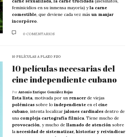
carne sexualizada, la carne trucidada
(asesinatos,
feminicidios en su inmensa mayoría) y
la carne
comestible
, que deviene cada vez más
un manjar
incorpóreo
.
0 COMENTARIOS
10 PELÍCULAS A PLAZO FIJO
10 películas necesarias del
cine independiente cubano
Por
Antonio Enrique González Rojas
Esta lista
, motivada por un
renacer
de viejas
polémicas
sobre lo
independiente
en el
cine
cubano
, intenta localizar
jalones cardinales
dentro de
una
compleja cartografía fílmica
. Tiene mucho de
provocación
, y mucho de
llamado de atención
sobre
la
necesidad de sistematizar, historiar y reivindicar