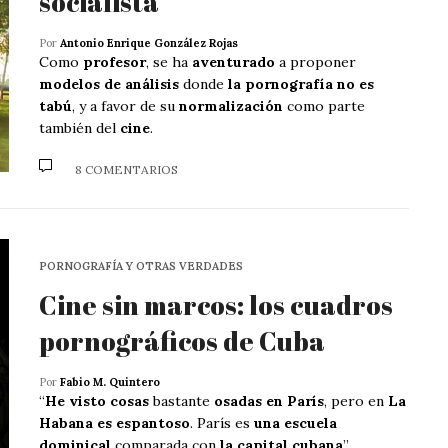
socialista
Por
Antonio Enrique González Rojas
Como
profesor
, se ha
aventurado
a proponer
modelos de análisis
donde
la pornografía no es
tabú
, y a favor de su
normalización
como parte
también del
cine
.
8 COMENTARIOS
PORNOGRAFÍA Y OTRAS VERDADES
Cine sin marcos: los cuadros
pornográficos de Cuba
Por
Fabio M. Quintero
“
He visto cosas
bastante
osadas en París
, pero en
La
Habana es espantoso
. París es
una escuela
dominical
comparada con
la capital cubana
”.