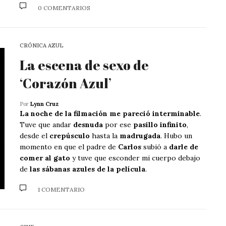
0 COMENTARIOS
CRÓNICA AZUL
La escena de sexo de
‘Corazón Azul’
Por
Lynn Cruz
La noche de la filmación me pareció interminable
.
Tuve que andar
desnuda
por ese
pasillo infinito
,
desde el
crepúsculo
hasta la
madrugada
. Hubo un
momento en que el padre de
Carlos
subió a
darle de
comer al gato
y tuve que esconder mi cuerpo debajo
de
las sábanas azules de la película
.
1 COMENTARIO