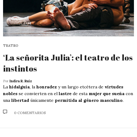
TEATRO
‘La señorita Julia’: el teatro de los
instintos
Por
Indira R. Ruiz
La
hidalguía
, la
honradez
y un largo etcétera de
virtudes
nobles
se convierten en el
lastre
de esta
mujer que sueña
con
una
libertad
únicamente
permitida al género masculino
.
0 COMENTARIOS