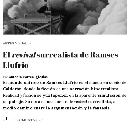
ARTES VISUALES
El
revival
surrealista de Ramses
Llufrio
Por
Antonio Correa Iglesias
El mundo onírico de Ramses Llufrio
es el mundo en sueño de
Calderón
, donde la
ficción
es una
narración hiperrealista
.
Realidad y ficción se
yuxtaponen
en la aparente
simulación
de
un
paisaje
. Su obra es una suerte de
revival
surrealista, a
medio camino entre la argumentación y la fantasía
.
0 COMENTARIOS