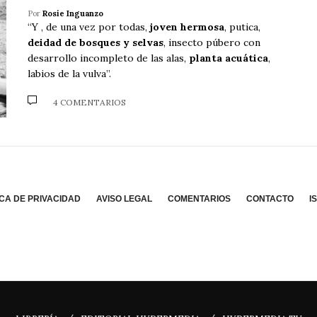
Por
Rosie Inguanzo
“Y
, de una vez por todas,
joven hermosa
, putica,
deidad de bosques y selvas
, insecto púbero con
desarrollo incompleto de las alas,
planta acuática
,
labios de la vulva”.
4 COMENTARIOS
ICA DE PRIVACIDAD
AVISO LEGAL
COMENTARIOS
CONTACTO
I