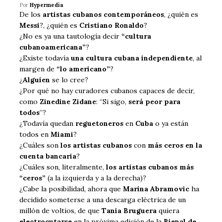
Por
Hypermedia
De los
artistas cubanos contemporáneos
, ¿quién es
Messi
?, ¿quién es
Cristiano Ronaldo
?
¿No es ya una tautología decir
“cultura
cubanoamericana”
?
¿Existe todavía
una cultura cubana independiente
, al
margen de
“lo americano”
?
¿
Alguien
se lo cree?
¿Por qué no hay curadores cubanos capaces de decir,
como
Zinedine Zidane
: “Si sigo,
será peor para
todos
”?
¿Todavía quedan
reguetoneros
en
Cuba
o ya están
todos en
Miami
?
¿Cuáles son
los artistas cubanos
con
más ceros en la
cuenta bancaria
?
¿Cuáles son, literalmente,
los artistas cubanos más
“ceros”
(a la izquierda y a la derecha)?
¿Cabe la posibilidad, ahora que
Marina Abramovic
ha
decidido someterse a una descarga eléctrica de un
millón de voltios, de que
Tania Bruguera
quiera
electrocutarse
en la próxima edición de la
Bienal de