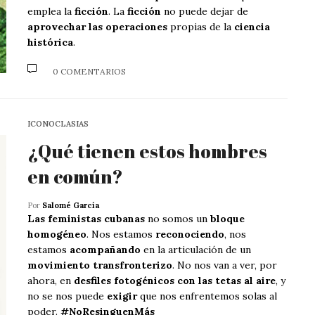
emplea la
ficción
. La
ficción
no puede dejar de
aprovechar las operaciones
propias de la
ciencia
histórica
.
0 COMENTARIOS
ICONOCLASIAS
¿Qué tienen estos hombres
en común?
Por
Salomé García
Las feministas cubanas
no somos un
bloque
homogéneo
. Nos estamos
reconociendo
, nos
estamos
acompañando
en la articulación de un
movimiento transfronterizo
. No nos van a ver, por
ahora, en
desfiles fotogénicos con las tetas al aire
, y
no se nos puede
exigir
que nos enfrentemos solas al
poder.
#NoResinguenMás