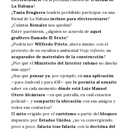
La Habana
?
¿
Tania Bruguera
tendría prohibido participar en una
Bienal de La Habana
incluso para electrocutarse
?
¿Cuántas
Bienales
nos quedan?
Entre paréntesis, ¿alguien se acuerda de
aquel
grafitero llamado El Sexto
?
¿Podría ser
Wilfredo Prieto
, ahora mismo, con el
pretexto de su escultura ambiental
Viaje infinito
, un
acaparador de materiales de la construcción
?
¿Por qué el
Ministerio del Interior cubano
no diseña
más
apps
?
¿Hay que
pensar ya
, por ejemplo, en
una aplicación
—para Android y para iOS— que
le permita al usuario
saber en cada momento
dónde está Luis Manuel
Otero Alcántara
—en qué patrulla, en cuál estación
policial—, y
compartir la ubicación
con sus amigos y
todos sus contactos?
El
mito
erigido por el
castrismo
a partir del
bloqueo
impuesto por
Estados Unidos
, ¿no va convergiendo,
poco a poco,
falacia tras falacia
, con la
doctrina del