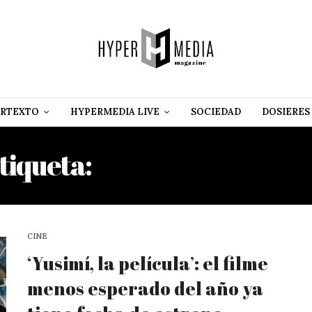
RTEXTO
HYPERMEDIA LIVE
SOCIEDAD
DOSIERES
tiqueta:
SANDRA CASTIL
CINE
‘Yusimí, la películaʼ: el filme
menos esperado del año ya