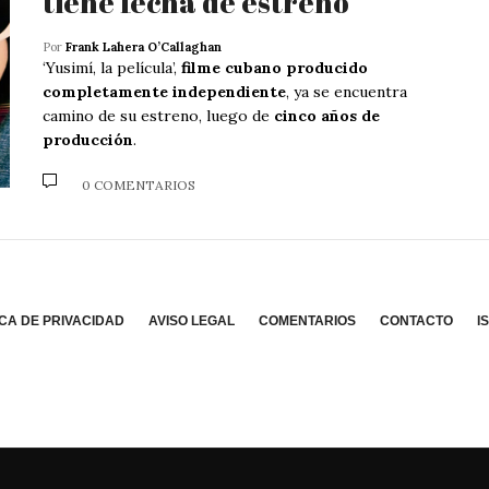
tiene fecha de estreno
Por
Frank Lahera O’Callaghan
‘Yusimí, la película’,
filme cubano producido
completamente independiente
, ya se encuentra
camino de su estreno, luego de
cinco años de
producción
.
0 COMENTARIOS
ICA DE PRIVACIDAD
AVISO LEGAL
COMENTARIOS
CONTACTO
I