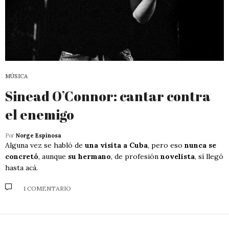
MÚSICA
Sinead O’Connor: cantar contra
el enemigo
Por
Norge Espinosa
Alguna vez se habló de
una visita a Cuba
, pero eso
nunca se
concretó
, aunque
su hermano
, de profesión
novelista
, sí llegó
hasta acá.
1 COMENTARIO