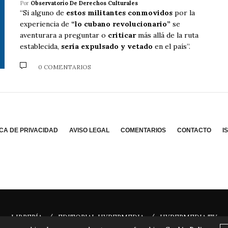
Por
Observatorio De Derechos Culturales
“Si alguno de
estos militantes conmovidos
por la
experiencia de
“lo cubano revolucionario”
se
aventurara a preguntar o
criticar
más allá de la ruta
establecida,
sería expulsado y vetado
en el país”.
0 COMENTARIOS
ICA DE PRIVACIDAD
AVISO LEGAL
COMENTARIOS
CONTACTO
I
/
/
LIBRERÍA
EDITORIAL HYPERMEDIA
HYPERMEDIA TV