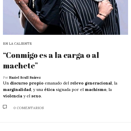
EN LA CALIENTE
“Conmigo es a la carga o al
machete”
Por
Haziel Scull Suárez
Un
discurso propio
emanado del
relevo generacional
, la
marginalidad
, y una
ética
signada por el
machismo
, la
violencia
y el
sexo
.
0 COMENTARIOS