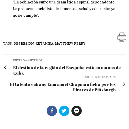
“La
población sufre
una
dramática espiral descendente
.
La
promesa socialista
de alimentos, salud y educación
ya
no se cumple
”.
TAGS:
DEPRESIÓN
,
KETAMINA
,
MATTHEW PERRY
ENTRADA ANTERIOR
El destino de la región del Esequibo está en manos de
Cuba
SIGUIENTE ENTRADA
El talento cubano Enmanuel Chapman ficha por los
Pirates de Pittsburgh