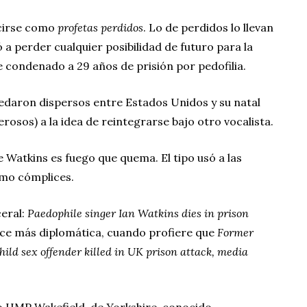
cirse como
profetas perdidos
. Lo de perdidos lo llevan
 a perder cualquier posibilidad de futuro para la
 condenado a 29 años de prisión por pedofilia.
daron dispersos entre Estados Unidos y su natal
erosos) a la idea de reintegrarse bajo otro vocalista.
e Watkins es fuego que quema. El tipo usó a las
omo cómplices.
eral:
Paedophile singer Ian Watkins dies in prison
ce más diplomática, cuando profiere que
Former
ild sex offender killed in UK prison attack, media
io HMP Wakefield, de Yorkshire, conocido