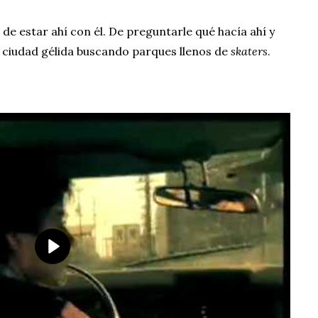
de estar ahí con él. De preguntarle qué hacía ahí y
sa ciudad gélida buscando parques llenos de
skaters
.
P
l
a