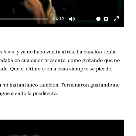
y
-04:12
M
S
E
u
e
n
t
t
t
e
t
e
in home
y ya no hubo vuelta atrás. La canción tenía
i
r
odaba en cualquier presente, como gritando que no
n
f
da. Que el último tren a casa siempre se pierde.
g
u
s
l
n
hit
instantáneo también. Terminaron gustándome
l
igue siendo la predilecta.
s
c
r
e
e