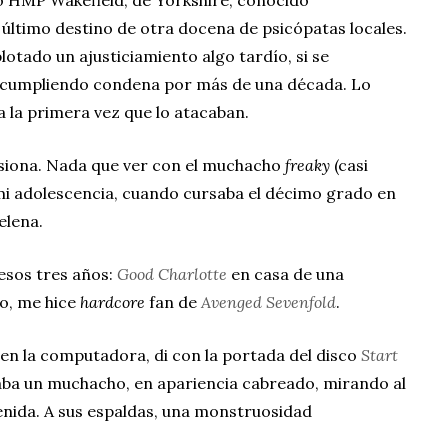
l último destino de otra docena de psicópatas locales.
tado un ajusticiamiento algo tardío, si se
a cumpliendo condena por más de una década. Lo
a la primera vez que lo atacaban.
esiona. Nada que ver con el muchacho
freaky
(casi
i adolescencia, cuando cursaba el décimo grado en
elena.
esos tres años:
Good Charlotte
en casa de una
o, me hice
hardcore
fan de
Avenged Sevenfold
.
en la computadora, di con la portada del disco
Start
aba un muchacho, en apariencia cabreado, mirando al
enida. A sus espaldas, una monstruosidad