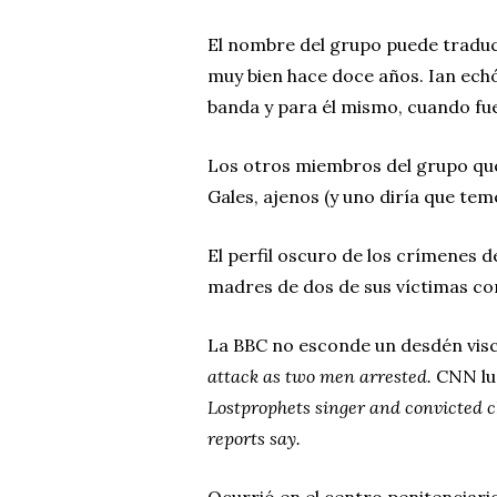
El nombre del grupo puede tradu
muy bien hace doce años. Ian echó
banda y para él mismo, cuando fue
Los otros miembros del grupo que
Gales, ajenos (y uno diría que tem
El perfil oscuro de los crímenes d
madres de dos de sus víctimas c
La BBC no esconde un desdén visc
attack as two men arrested.
CNN lu
Lostprophets singer and convicted ch
reports say.
Ocurrió en el centro penitenciar