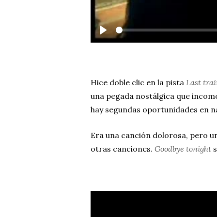
P
l
a
y
Hice doble clic en la pista
Last tra
una pegada nostálgica que incom
hay segundas oportunidades en na
Era una canción dolorosa, pero u
otras canciones.
Goodbye
tonight
s