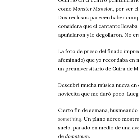
como
Monster
Mansion
, por ser e
Dos reclusos parecen haber complo
considera que el cantante llevab
apuñalaron y lo degollaron. No er
La foto de preso del finado impr
afeminado) que yo recordaba en m
un preuniversitario de Güira de M
Descubrí mucha música nueva en 
noviecita que me duró poco. Lueg
Cierto fin de semana, husmeando 
something
. Un plano aéreo mostr
suelo, parado en medio de una av
de
downtown
.