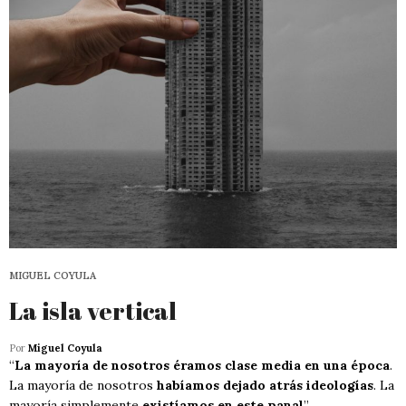
MIGUEL COYULA
La isla vertical
Por
Miguel Coyula
“
La mayoría de nosotros éramos clase media en una época
.
La mayoría de nosotros
habíamos dejado atrás ideologías
. La
mayoría simplemente
existíamos en este panal
”.