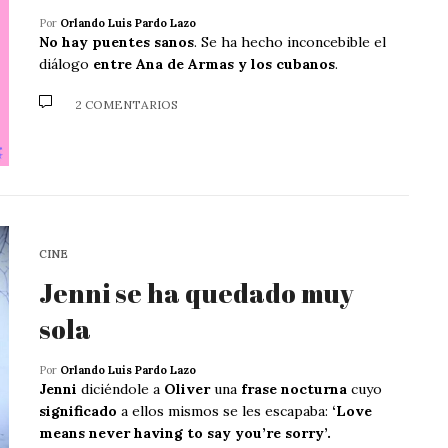
Por
Orlando Luis Pardo Lazo
No hay puentes sanos
. Se ha hecho inconcebible el
diálogo
entre Ana de Armas y los cubanos
.
2 COMENTARIOS
CINE
Jenni se ha quedado muy
sola
Por
Orlando Luis Pardo Lazo
Jenni
diciéndole a
Oliver
una
frase nocturna
cuyo
significado
a ellos mismos se les escapaba:
‘Love
means never having to say you’re sorry’.