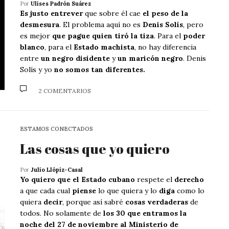
Por
Ulises Padrón Suárez
Es justo entrever
que sobre él cae
el peso de la
desmesura
. El problema aquí no es
Denis Solís
, pero
es mejor
que pague quien tiró la tiza
. Para el
poder
blanco
, para el
Estado machista
, no hay diferencia
entre
un negro disidente
y
un maricón negro
. Denis
Solís y yo
no somos tan diferentes.
2 COMENTARIOS
ESTAMOS CONECTADOS
Las cosas que yo quiero
Por
Julio Llópiz-Casal
Yo quiero que el Estado cubano
respete el
derecho
a que cada cual
piense
lo que quiera y lo
diga
como lo
quiera
decir
, porque así sabré
cosas verdaderas
de
todos. No solamente de
los 30 que entramos la
noche del 27 de noviembre al Ministerio de