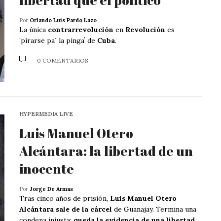
Por
Orlando Luis Pardo Lazo
La única
contrarrevolución
en
Revolución
es
ʻpirarse pa´ la pingaʼ de
Cuba
.
0 COMENTARIOS
HYPERMEDIA LIVE
Luis Manuel Otero
Alcántara: la libertad de un
inocente
Por
Jorge De Armas
Tras cinco años de prisión,
Luis Manuel Otero
Alcántara sale de la cárcel
de Guanajay. Termina una
condena injusta;
queda la evidencia de una libertad