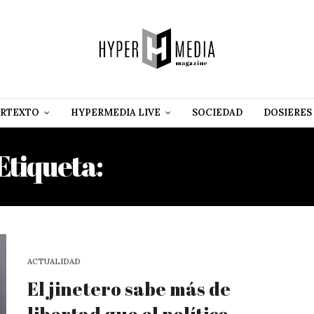
RTEXTO
HYPERMEDIA LIVE
SOCIEDAD
DOSIERES
Etiqueta:
PRESO POLÍTIC
ACTUALIDAD
El jinetero sabe más de
libertad que el político