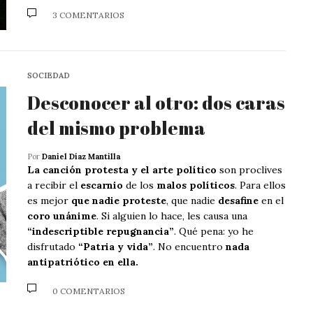
3 COMENTARIOS
SOCIEDAD
Desconocer al otro: dos caras
del mismo problema
Por
Daniel Díaz Mantilla
La canción protesta y el arte político
son proclives
a recibir el
escarnio
de los
malos políticos
. Para ellos
es mejor
que nadie proteste
, que nadie
desafine
en el
coro unánime
. Si alguien lo hace, les causa una
“indescriptible repugnancia”
. Qué pena: yo he
disfrutado
“Patria y vida”
. No encuentro
nada
antipatriótico en ella.
0 COMENTARIOS