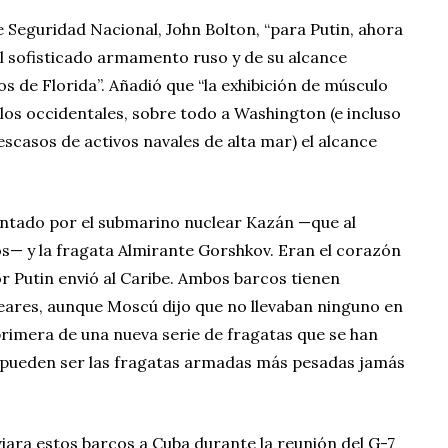
Seguridad Nacional, John Bolton, “para Putin, ahora
l sofisticado armamento ruso y de su alcance
yos de Florida”. Añadió que “la exhibición de músculo
los occidentales, sobre todo a Washington (e incluso
 escasos de activos navales de alta mar) el alcance
entado por el submarino nuclear Kazán —que al
s— y la fragata Almirante Gorshkov. Eran el corazón
or Putin envió al Caribe. Ambos barcos tienen
leares, aunque Moscú dijo que no llevaban ninguno en
rimera de una nueva serie de fragatas que se han
 pueden ser las fragatas armadas más pesadas jamás
viara estos barcos a Cuba durante la reunión del G-7