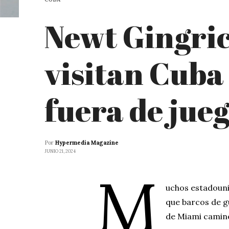
Newt Gingric
visitan Cuba 
fuera de jue
Por
Hypermedia Magazine
JUNIO 21, 2024
M
uchos estadoun
que barcos de g
de Miami camin