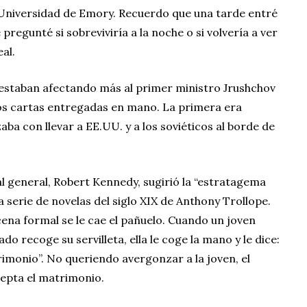
 Universidad de Emory. Recuerdo que una tarde entré
 pregunté si sobreviviría a la noche o si volvería a ver
eal.
ón estaban afectando más al primer ministro Jrushchov
os cartas entregadas en mano. La primera era
ba con llevar a EE.UU. y a los soviéticos al borde de
al general, Robert Kennedy, sugirió la “estratagema
a serie de novelas del siglo XIX de Anthony Trollope.
 cena formal se le cae el pañuelo. Cuando un joven
do recoge su servilleta, ella le coge la mano y le dice:
rimonio”. No queriendo avergonzar a la joven, el
acepta el matrimonio.