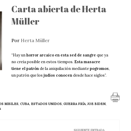
Carta abierta de Herta
Müller
Por
Herta Müller
“Hay un
horror arcaico en esta sed de sangre
que ya
no creía posible en estos tiempos.
Esta masacre
tiene el patrón
de la aniquilación mediante
pogromos
,
un patrón que los
judíos conocen
desde hace siglos”.
OS MISILES
,
CUBA
,
ESTADOS UNIDOS
,
GUERRA FRÍA
,
JOE BIDEN
,
A
SIGUIENTE ENTRADA