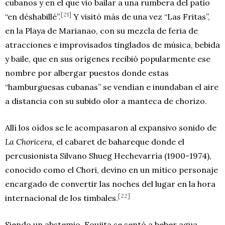
cubanos y en el que vio bailar a una rumbera del patio
[21]
“en déshabillé”.
Y visitó más de una vez “Las Fritas”,
en la Playa de Marianao, con su mezcla de feria de
atracciones e improvisados tinglados de música, bebida
y baile, que en sus orígenes recibió popularmente ese
nombre por albergar puestos donde estas
“hamburguesas cubanas” se vendían e inundaban el aire
a distancia con su subido olor a manteca de chorizo.
Allí los oídos se le acompasaron al expansivo sonido de
La Choricera,
el cabaret de bahareque donde el
percusionista Silvano Shueg Hechevarría (1900-1974),
conocido como el Chori, devino en un mítico personaje
encargado de convertir las noches del lugar en la hora
[22]
internacional de los timbales.
Siendo un abstemio, Foujita se sentó a beber agua