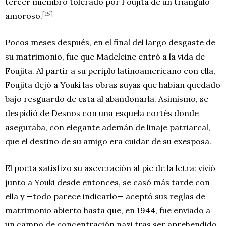
tercer miembro tolerado por Foujita de un triángulo
[15]
amoroso.
Pocos meses después, en el final del largo desgaste de
su matrimonio, fue que Madeleine entró a la vida de
Foujita. Al partir a su periplo latinoamericano con ella,
Foujita dejó a Youki las obras suyas que habían quedado
bajo resguardo de esta al abandonarla. Asimismo, se
despidió de Desnos con una esquela cortés donde
aseguraba, con elegante ademán de linaje patriarcal,
que el destino de su amigo era cuidar de su exesposa.
El poeta satisfizo su aseveración al pie de la letra: vivió
junto a Youki desde entonces, se casó más tarde con
ella y —todo parece indicarlo— aceptó sus reglas de
matrimonio abierto hasta que, en 1944, fue enviado a
un campo de concentración nazi tras ser aprehendido