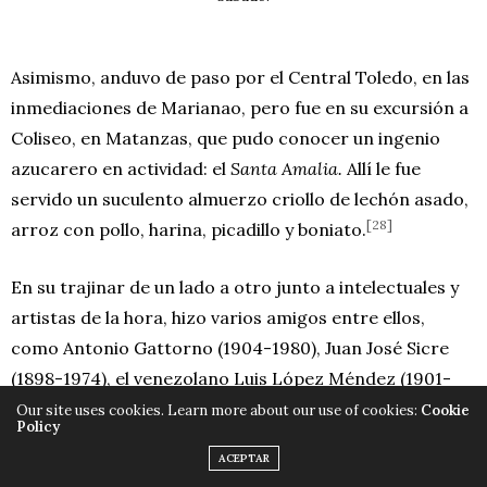
Asimismo, anduvo de paso por el Central Toledo, en las
inmediaciones de Marianao, pero fue en su excursión a
Coliseo, en Matanzas, que pudo conocer un ingenio
azucarero en actividad: el
Santa Amalia.
Allí le fue
servido un suculento almuerzo criollo de lechón asado,
[28]
arroz con pollo, harina, picadillo y boniato.
En su trajinar de un lado a otro junto a intelectuales y
artistas de la hora, hizo varios amigos entre ellos,
como Antonio Gattorno (1904-1980), Juan José Sicre
(1898-1974), el venezolano Luis López Méndez (1901-
1996) y hasta alguno —José Antonio Fernández de
Our site uses cookies. Learn more about our use of cookies:
Cookie
Policy
Castro (1887-1951) en particular— dejó correr
ACEPTAR
admirado que el japonés bien sabía ser bueno en la