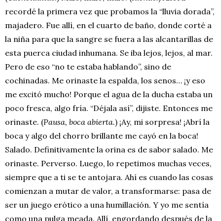
recordé la primera vez que probamos la “lluvia dorada”,
majadero. Fue allí, en el cuarto de baño, donde corté a
la niña para que la sangre se fuera a las alcantarillas de
esta puerca ciudad inhumana. Se iba lejos, lejos, al mar.
Pero de eso “no te estaba hablando”, sino de
cochinadas. Me orinaste la espalda, los senos… ¡y eso
me excitó mucho! Porque el agua de la ducha estaba un
poco fresca, algo fría. “Déjala así”, dijiste. Entonces me
orinaste. (
Pausa, boca abierta.
) ¡Ay, mi sorpresa! ¡Abrí la
boca y algo del chorro brillante me cayó en la boca!
Salado. Definitivamente la orina es de sabor salado. Me
orinaste. Perverso. Luego, lo repetimos muchas veces,
siempre que a ti se te antojara. Ahí es cuando las cosas
comienzan a mutar de valor, a transformarse: pasa de
ser un juego erótico a una humillación. Y yo me sentía
como una pulga meada. Allí, engordando después de la