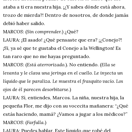
ataba a ti era nuestra hija. ¡¿Y sabes dónde está ahora,
trozo de mierda?! Dentro de nosotros, de donde jamás
debió haber salido.
MARCOS: (
Sin comprender.
) ¿Qué?
LAURA: ¡El asado! ¿Qué pensaste que era? ¡¿Conejo?!
¡Sí, ya sé que te gustaba el Conejo a la Wellington! Es
tan raro que no me hayas preguntado.
MARCOS: (
Está aterrorizado
.). No entiendo. (
Ella se
levanta y le clava una jeringa en el cuello. Le inyecta un
líquido que le paraliza. Le muestra el frasquito vacío. Los
ojos de él parecen desorbitarse
.)
LAURA: Sí, entiendes, Marcos. La niña, nuestra hija, la
pequeña Flor, me dijo con su vocecita mañanera: “¿Qué
estás haciendo, mamá? ¿Vamos a jugar a los médicos?”
MARCOS: (
Farfulla
.)
LAURA: Puedes hablar. Este líquido que robé del