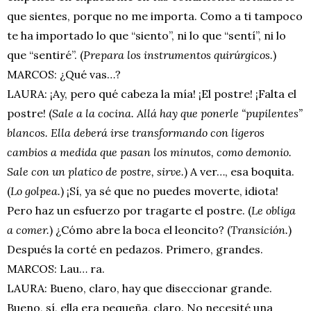
que sientes, porque no me importa. Como a ti tampoco
te ha importado lo que “siento”, ni lo que “sentí”, ni lo
que “sentiré”. (
Prepara los instrumentos quirúrgicos.
)
MARCOS: ¿Qué vas…?
LAURA: ¡Ay, pero qué cabeza la mía! ¡El postre! ¡Falta el
postre! (
Sale a la cocina. Allá hay que ponerle “pupilentes”
blancos. Ella deberá irse transformando con ligeros
cambios a medida que pasan los minutos, como demonio.
Sale con un platico de postre, sirve.
) A ver…, esa boquita.
(
Lo golpea.
) ¡Sí, ya sé que no puedes moverte, idiota!
Pero haz un esfuerzo por tragarte el postre. (
Le obliga
a comer.
) ¿Cómo abre la boca el leoncito? (
Transición.
)
Después la corté en pedazos. Primero, grandes.
MARCOS: Lau… ra.
LAURA: Bueno, claro, hay que diseccionar grande.
Bueno, sí, ella era pequeña, claro. No necesité una