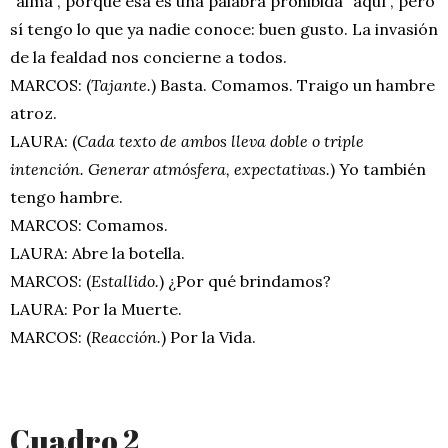
“alma”, porque esa es una palabra prohibida “aquí”, pero
sí tengo lo que ya nadie conoce: buen gusto. La invasión
de la fealdad nos concierne a todos.
MARCOS: (
Tajante.
) Basta. Comamos. Traigo un hambre
atroz.
LAURA: (
Cada texto de ambos lleva doble o triple
intención. Generar atmósfera, expectativas.
) Yo también
tengo hambre.
MARCOS: Comamos.
LAURA: Abre la botella.
MARCOS: (
Estallido.
) ¿Por qué brindamos?
LAURA: Por la Muerte.
MARCOS: (
Reacción.
) Por la Vida.
Cuadro 2