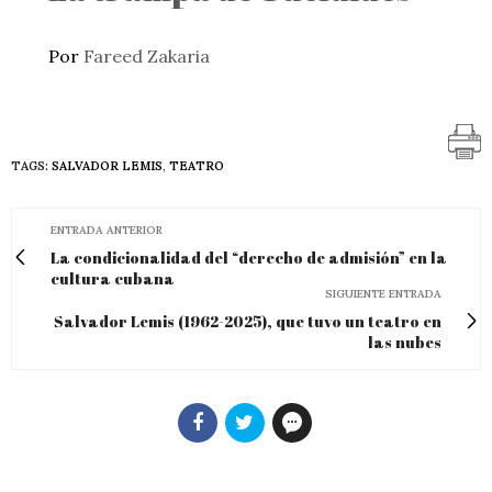
Por
Fareed Zakaria
TAGS:
SALVADOR LEMIS
,
TEATRO
ENTRADA ANTERIOR
La condicionalidad del “derecho de admisión” en la
cultura cubana
SIGUIENTE ENTRADA
Salvador Lemis (1962-2025), que tuvo un teatro en
las nubes