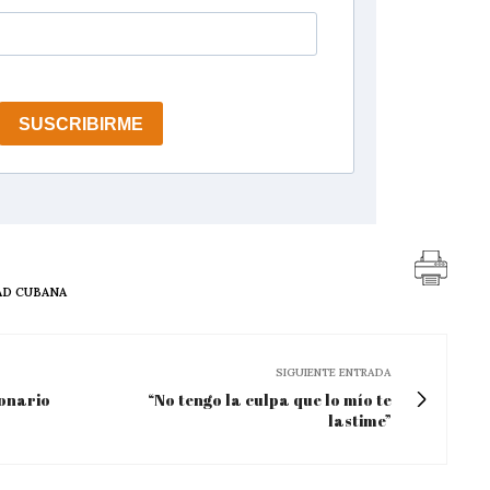
AD CUBANA
SIGUIENTE ENTRADA
ionario
“No tengo la culpa que lo mío te
lastime”