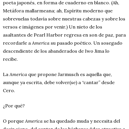
poeta japonés, en forma de cuaderno en blanco. (Ah,
Metáfora mallarmeana; ah, Espíritu moderno que
sobrevuelas todavía sobre nuestras cabezas y sobre los
versos e imágenes por venir.) Un nieto de los
asaltantes de Pearl Harbor regresa en son de paz, para
recordarle a
America
su pasado poético. Un sosegado
descendiente de los abanderados de Iwo Jima lo
recibe.
La
America
que propone Jarmusch es aquella que,
aunque ya escrita, debe volver(se) a “cantar” desde
Cero.
¿Por qué?
O porque
America
se ha quedado muda y necesita del
decir ajeno, del cantar de los bárbaros (idea atractiva a