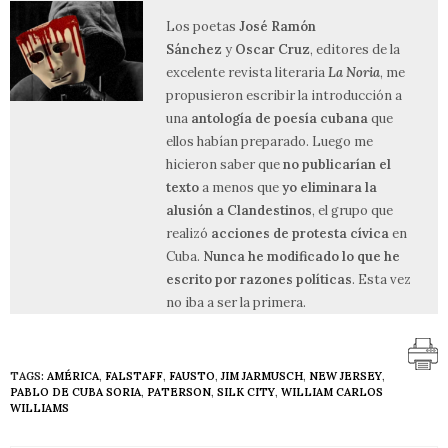
Los poetas
José Ramón
Sánchez
y
Oscar Cruz
, editores de la
excelente revista literaria
La Noria
, me
propusieron escribir la introducción a
una
antología de poesía cubana
que
ellos habían preparado. Luego me
hicieron saber que
no publicarían el
texto
a menos que
yo eliminara la
alusión a Clandestinos
, el grupo que
realizó
acciones de protesta cívica
en
Cuba.
Nunca he modificado lo que he
escrito por razones políticas
. Esta vez
no iba a ser la primera.
TAGS:
AMÉRICA
,
FALSTAFF
,
FAUSTO
,
JIM JARMUSCH
,
NEW JERSEY
,
PABLO DE CUBA SORIA
,
PATERSON
,
SILK CITY
,
WILLIAM CARLOS
WILLIAMS