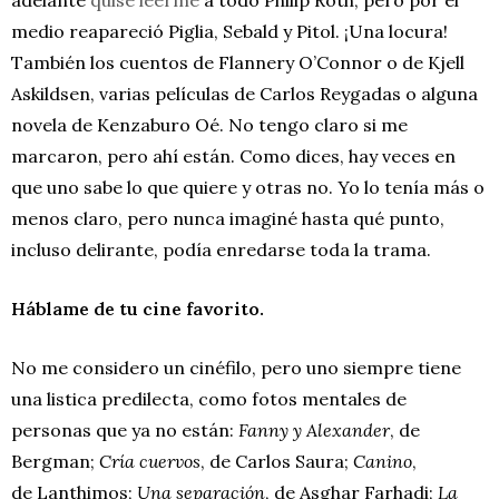
adelante
quise leerme
a todo Philip Roth, pero por el
medio reapareció Piglia, Sebald y Pitol. ¡Una locura!
También los cuentos de Flannery O’Connor o de Kjell
Askildsen, varias películas de Carlos Reygadas o alguna
novela de Kenzaburo Oé. No tengo claro si me
marcaron, pero ahí están. Como dices, hay veces en
que uno sabe lo que quiere y otras no. Yo lo tenía más o
menos claro, pero nunca imaginé hasta qué punto,
incluso delirante, podía enredarse toda la trama.
Háblame de tu cine favorito.
No me considero un cinéfilo, pero uno siempre tiene
una listica predilecta, como fotos mentales de
personas que ya no están:
Fanny y Alexander
, de
Bergman;
Cría cuervos
, de Carlos Saura;
Canino
,
de Lanthimos;
Una separación
, de Asghar Farhadi;
La