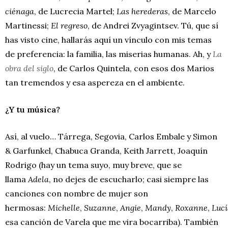
ciénaga
, de Lucrecia Martel;
Las herederas
, de Marcelo
Martinessi;
El regreso
, de Andrei Zvyagintsev. Tú, que sí
has visto cine, hallarás aquí un vínculo con mis temas
de preferencia: la familia, las miserias humanas. Ah, y
La
obra del siglo
, de Carlos Quintela, con esos dos Marios
tan tremendos y esa aspereza en el ambiente.
¿Y tu música?
Así, al vuelo… Tárrega, Segovia, Carlos Embale y Simon
& Garfunkel, Chabuca Granda, Keith Jarrett, Joaquín
Rodrigo (hay un tema suyo, muy breve, que se
llama
Adela
, no dejes de escucharlo; casi siempre las
canciones con nombre de mujer son
hermosas:
Michelle
,
Suzanne
,
Angie
,
Mandy
,
Roxanne
,
Lucí
esa canción de Varela que me vira bocarriba). También