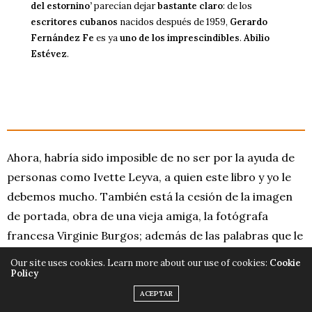
del estornino’
parecían dejar
bastante claro
: de los
escritores cubanos
nacidos después de 1959,
Gerardo
Fernández Fe
es ya
uno de los imprescindibles
.
Abilio
Estévez
.
Ahora, habría sido imposible de no ser por la ayuda de
personas como Ivette Leyva, a quien este libro y yo le
debemos mucho. También está la cesión de la imagen
de portada, obra de una vieja amiga, la fotógrafa
francesa Virginie Burgos; además de las palabras que le
dedicó Abilio Estévez y la atención que le prestó
Our site uses cookies. Learn more about our use of cookies:
Cookie
Policy
Joaquín Badajoz.
ACEPTAR
Que es un riesgo, lo sé. Que quedan reducidas de gran