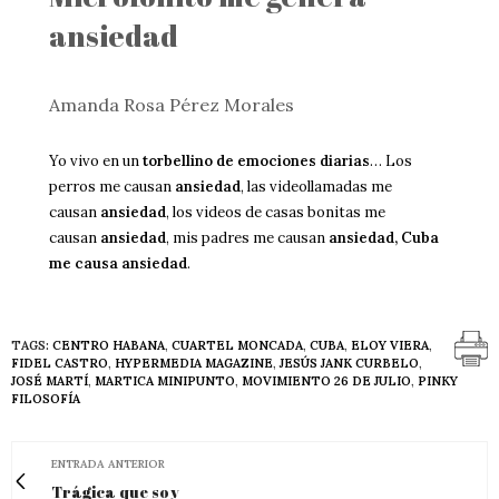
ansiedad
Amanda Rosa Pérez Morales
Yo vivo en un
torbellino de emociones diarias
… Los
perros me causan
ansiedad
, las videollamadas me
causan
ansiedad
, los videos de casas bonitas me
causan
ansiedad
, mis padres me causan
ansiedad, Cuba
me causa ansiedad
.
TAGS:
CENTRO HABANA
,
CUARTEL MONCADA
,
CUBA
,
ELOY VIERA
,
FIDEL CASTRO
,
HYPERMEDIA MAGAZINE
,
JESÚS JANK CURBELO
,
JOSÉ MARTÍ
,
MARTICA MINIPUNTO
,
MOVIMIENTO 26 DE JULIO
,
PINKY
FILOSOFÍA
ENTRADA ANTERIOR
Trágica que soy