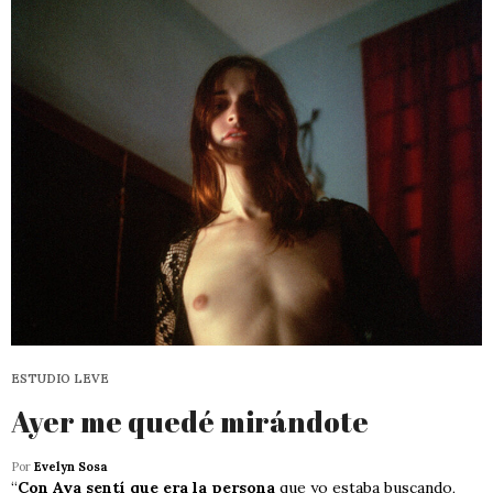
ESTUDIO LEVE
Ayer me quedé mirándote
Por
Evelyn Sosa
“
Con Ava sentí que era la persona
que yo estaba buscando,