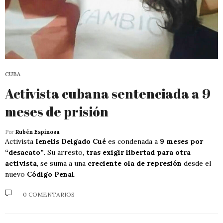
CUBA
Activista cubana sentenciada a 9
meses de prisión
Por
Rubén Espinosa
Activista
Ienelis Delgado Cué
es condenada a
9 meses por
“desacato”
. Su arresto,
tras exigir libertad para otra
activista
, se suma a una
creciente ola de represión
desde el
nuevo
Código Penal
.
0 COMENTARIOS