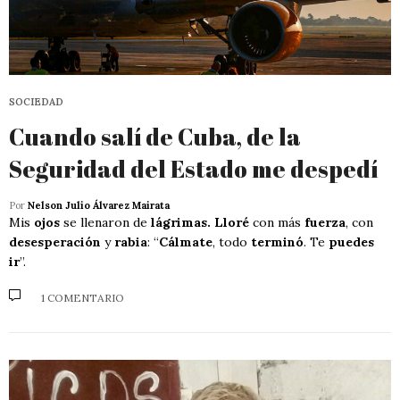
SOCIEDAD
Cuando salí de Cuba, de la
Seguridad del Estado me despedí
Por
Nelson Julio Álvarez Mairata
Mis
ojos
se llenaron de
lágrimas. Lloré
con más
fuerza
, con
desesperación
y
rabia
: “
Cálmate
, todo
terminó
. Te
puedes
ir
”.
1 COMENTARIO