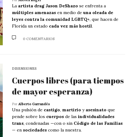
Por
Nieves Roger
La
artista drag Jason DeShazo
se enfrenta a
múltiples amenazas
en medio de
una oleada de
leyes contra la comunidad LGBTQ+
, que hacen de
Florida un estado
cada vez más hostil
.
0 COMENTARIOS
DISENSIONES
Cuerpos libres (para tiempos
de mayor esperanza)
Por
Alberto Garrandés
Una pulsión de
castigo
,
martirio
y
asesinato
que
pende sobre los
cuerpos
de las
individualidades
trans
, condenadas —con o sin
Código de las Familias
— en
sociedades
como la nuestra.