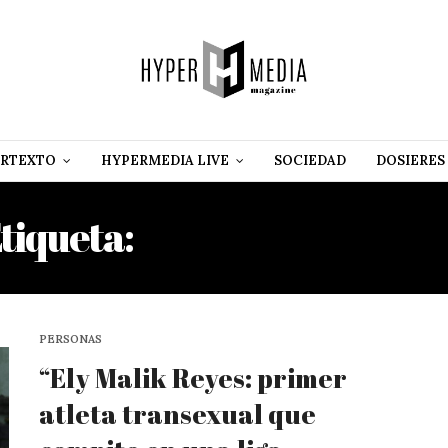
RTEXTO
HYPERMEDIA LIVE
SOCIEDAD
DOSIERES
tiqueta:
TRANSEXUALIDA
PERSONAS
“Ely Malik Reyes: primer
atleta transexual que