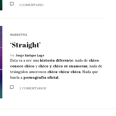
1 COMENTARIO
NARRATIVA
‘Straight’
Por
Jorge Enrique Lage
Esta va a ser una
historia diferente
: nada de
chico
conoce chico
y
chico y chico se enamoran
; nada de
triángulos amorosos
chica-chica-chica
. Nada que
huela a
pornografía oficial
.
2 COMENTARIOS