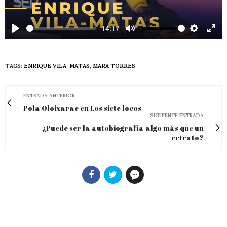
-14:17
Play
Mute
Settings
Ente
full
TAGS:
ENRIQUE VILA-MATAS
,
MARA TORRES
ENTRADA ANTERIOR
Pola Oloixarac en Los siete locos
SIGUIENTE ENTRADA
¿Puede ser la autobiografía algo más que un
retrato?