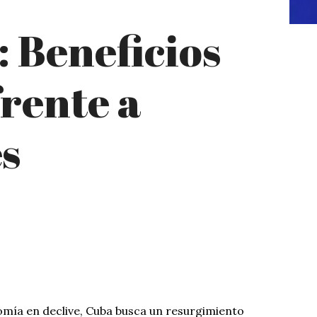
: Beneficios
rente a
s
mía en declive, Cuba busca un resurgimiento