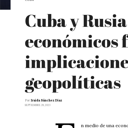
Cuba y Rusia
económicos f
implicacione
geopolíticas
Por
Iraida Sánchez Díaz
SEPTIEMBRE 28, 2023
n medio de una econo