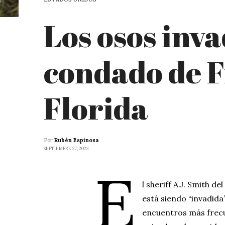
Los osos inva
condado de F
Florida
Por
Rubén Espinosa
SEPTIEMBRE 27, 2023
E
l sheriff A.J. Smith d
está siendo “invadida
encuentros más frecu