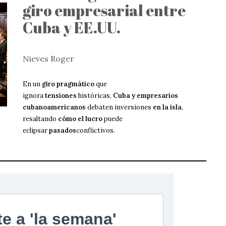
giro empresarial entre
Cuba y EE.UU.
Nieves Roger
En un
giro pragmático
que
ignora
tensiones
históricas,
Cuba y empresarios
cubanoamericanos
debaten inversiones
en la isla
,
resaltando
cómo el lucro
puede
eclipsar
pasados
conflictivos.