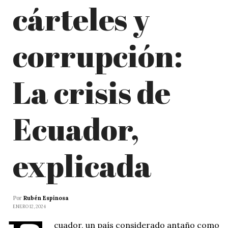
cárteles y
corrupción:
La crisis de
Ecuador,
explicada
Por
Rubén Espinosa
ENERO 12, 2024
cuador, un país considerado antaño como