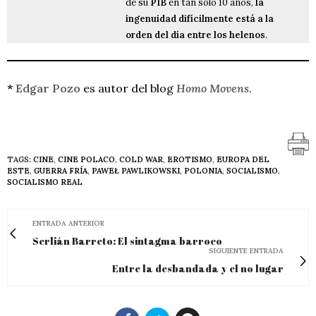
de su
PIB
en tan solo 10 años,
la
ingenuidad difícilmente está a la
orden del día entre los helenos
.
*
Edgar Pozo
es autor del blog
Homo Movens
.
TAGS:
CINE
,
CINE POLACO
,
COLD WAR
,
EROTISMO
,
EUROPA DEL
ESTE
,
GUERRA FRÍA
,
PAWEŁ PAWLIKOWSKI
,
POLONIA
,
SOCIALISMO
,
SOCIALISMO REAL
ENTRADA ANTERIOR
Serlián Barreto: El sintagma barroco
SIGUIENTE ENTRADA
Entre la desbandada y el no lugar