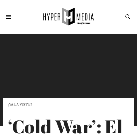
¿YA LA VISTE?
‘Cold War’: El