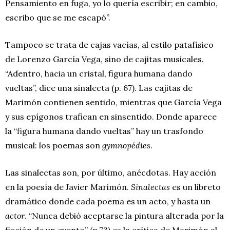
Pensamiento en fuga, yo lo quería escribir; en cambio,
escribo que se me escapó”.
Tampoco se trata de cajas vacías, al estilo patafísico
de Lorenzo García Vega, sino de cajitas musicales.
“Adentro, hacia un cristal, figura humana dando
vueltas”, dice una sinalecta (p. 67). Las cajitas de
Marimón contienen sentido, mientras que García Vega
y sus epígonos trafican en sinsentido. Donde aparece
la “figura humana dando vueltas” hay un trasfondo
musical: los poemas son
gymnopédies
.
Las sinalectas son, por último, anécdotas. Hay acción
en la poesía de Javier Marimón.
Sinalectas
es un libreto
dramático donde cada poema es un acto, y hasta un
actor
. “Nunca debió aceptarse la pintura alterada por la
ficción de un evento” (p.73) es la crítica de Marimón al