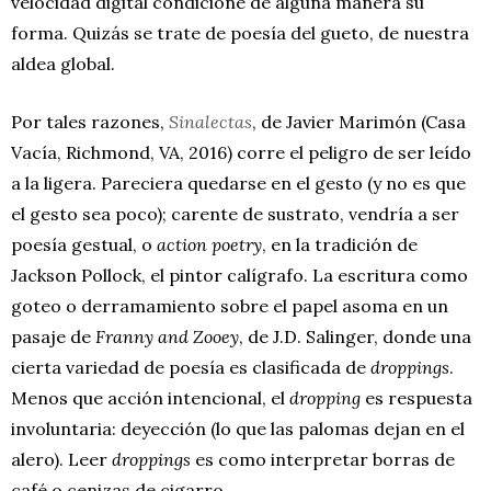
velocidad digital condicione de alguna manera su
forma. Quizás se trate de poesía del gueto, de nuestra
aldea global.
Por tales razones,
Sinalectas
, de Javier Marimón (Casa
Vacía, Richmond, VA, 2016) corre el peligro de ser leído
a la ligera. Pareciera quedarse en el gesto (y no es que
el gesto sea poco); carente de sustrato, vendría a ser
poesía gestual, o
action poetry
, en la tradición de
Jackson Pollock, el pintor calígrafo. La escritura como
goteo o derramamiento sobre el papel asoma en un
pasaje de
Franny and Zooey
, de J.D. Salinger, donde una
cierta variedad de poesía es clasificada de
droppings
.
Menos que acción intencional, el
dropping
es respuesta
involuntaria: deyección (lo que las palomas dejan en el
alero). Leer
droppings
es como interpretar borras de
café o cenizas de cigarro.