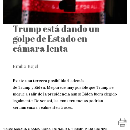
Trump está dando un
golpe de Estado en
cámara lenta
Emilio Bejel
Existe una tercera posibilidad
, además
de
Trump
y
Biden
. Me parece muy posible que
Trump
se
niegue a
salir de la presidencia
aun si
Biden
fuera elegido
legalmente. De ser así, las
consecuencias
podrían
ser
inmensas
, realmente atroces.
TAGS:
BARACK OBAMA
,
CUBA
,
DONALD J. TRUMP
,
ELECCIONES
,