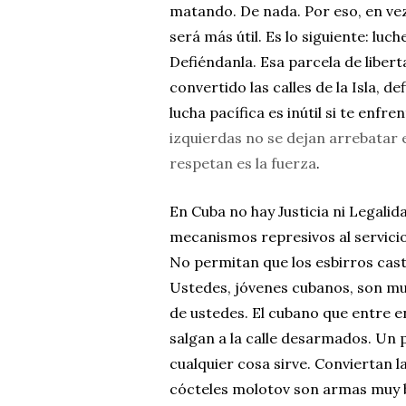
matando. De nada. Por eso, en vez 
será más útil. Es lo siguiente: luch
Defiéndanla. Esa parcela de libert
convertido las calles de la Isla, d
lucha pacífica es inútil si te enfr
izquierdas no se dejan arrebatar e
respetan es la fuerza
.
En Cuba no hay Justicia ni Legalida
mecanismos represivos al servicio 
No permitan que los esbirros cast
Ustedes, jóvenes cubanos, son mu
de ustedes. El cubano que entre e
salgan a la calle desarmados. Un p
cualquier cosa sirve. Conviertan la
cócteles molotov son armas muy b