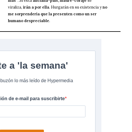
más”
. Si esta
anciana-país, madre-coraje
se
viraliza,
irán a por ella
. Hurgarán en su existencia y
no
me sorprendería que la presenten como un ser
humano despreciable
.