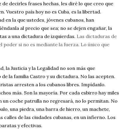
de decirles frases hechas, les diré lo que creo que
en. Vuestro país hoy no es Cuba, es la libertad.
ad en la que ustedes, jóvenes cubanos, han
efiéndanla al precio que sea; no se dejen engañar, la
entas a una dictadura de izquierdas.
Las dictaduras de
l poder si no es mediante la fuerza. Lo único que
d, la Justicia y la Legalidad no son más que
de la familia Castro y su dictadura. No las acepten.
ristas arresten a los cubanos libres. Impídanlo.
chos más. Son la mayoría. Por cada esbirro hay miles
n un coche patrulla no regresará, no lo permitan. No
alo, una piedra, una barra de hierro, un machete,
s calles de las ciudades cubanas, en un infierno. Los
aratas y efectivas.