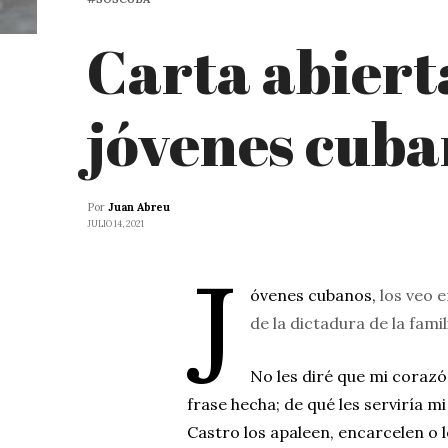
Carta abierta
jóvenes cuba
Por
Juan Abreu
JULIO 14, 2021
J
óvenes cubanos,
los veo e
de la dictadura de la fami
No les diré que mi coraz
frase hecha; de qué les serviría m
Castro los apaleen, encarcelen o