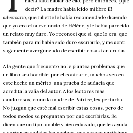
T
hacía falta hablar de ello, pero entonces, ¿qué
decir? La madre había leído mi libro
El
adversario
, que Juliette le había recomendado diciendo
que yo era el nuevo novio de Hélène, y le había parecido
un relato muy duro. Yo reconocí que sí, que lo era, que
también para mí había sido duro escribirlo, y me sentí
vagamente avergonzado de escribir cosas tan crudas.
A la gente que frecuento no le plantea problemas que
un libro sea horrible: por el contrario, muchos ven en
este hecho un mérito, una prueba de audacia que
acredita la valía del autor. A los lectores más
candorosos, como la madre de Patrice, les perturba.
No juzgan que esté mal escribir estas cosas, pero de
todos modos se preguntan por qué escribirlas. Se
dicen que un tipo amable y bien educado, que les ayuda
a cortar en rodajas los pepinos, que parece participar