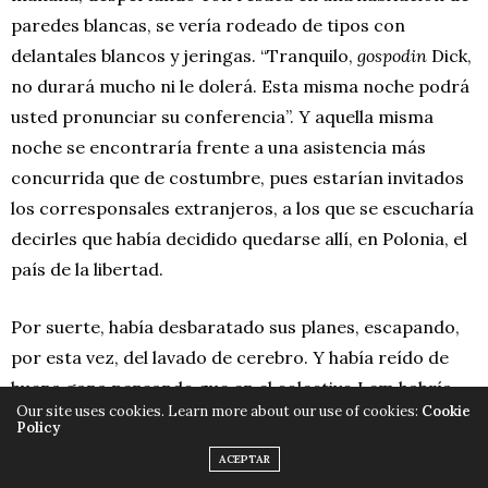
paredes blancas, se vería rodeado de tipos con
delantales blancos y jeringas. “Tranquilo,
gospodin
Dick,
no durará mucho ni le dolerá. Esta misma noche podrá
usted pronunciar su conferencia”. Y aquella misma
noche se encontraría frente a una asistencia más
concurrida que de costumbre, pues estarían invitados
los corresponsales extranjeros, a los que se escucharía
decirles que había decidido quedarse allí, en Polonia, el
país de la libertad.
Por suerte, había desbaratado sus planes, escapando,
por esta vez, del lavado de cerebro. Y había reído de
buena gana pensando que en el colectivo Lem habría
Our site uses cookies. Learn more about our use of cookies:
Cookie
rodado alguna cabeza.
Policy
ACEPTAR
Pero ahora se acordaba de una frase que había leído o