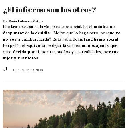
¿El infierno son los otros?
Por
Daniel Alvarez Mateo
El otro-excusa
es la vía de escape social. Es el
monótono
despuntar
de la
desidia
. “Mejor que lo haga otro, porque
yo
no voy a cambiar nada
”. Es la rabia del
infantilismo social
.
Perpetúa el
equívoco
de dejar la vida en
manos ajenas
: que
otro
decida por ti
, por tus sueños y tus realidades,
por tus
hijos y tus nietos.
0 COMENTARIOS