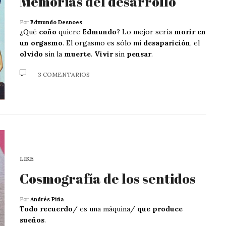
Memorias del desarrollo
Por
Edmundo Desnoes
¿Qué
coño
quiere
Edmundo
? Lo mejor sería
morir en
un orgasmo
. El orgasmo es sólo mi
desaparición
, el
olvido
sin la
muerte
.
Vivir
sin
pensar
.
3 COMENTARIOS
LIKE
Cosmografía de los sentidos
Por
Andrés Piña
Todo recuerdo
/ es una máquina/
que produce
sueños
.