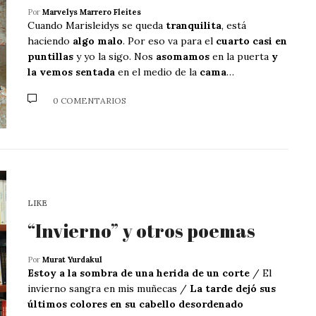
Por
Marvelys Marrero Fleites
Cuando Marisleidys se queda
tranquilita
, está
haciendo
algo malo
. Por eso va para el
cuarto casi en
puntillas
y yo la sigo. Nos
asomamos
en la puerta
y
la vemos sentada
en el medio de la
cama
…
0 COMENTARIOS
LIKE
“Invierno” y otros poemas
Por
Murat Yurdakul
Estoy a la sombra de una herida de un corte
/ El
invierno sangra en mis muñecas /
La tarde dejó sus
últimos colores en su cabello desordenado