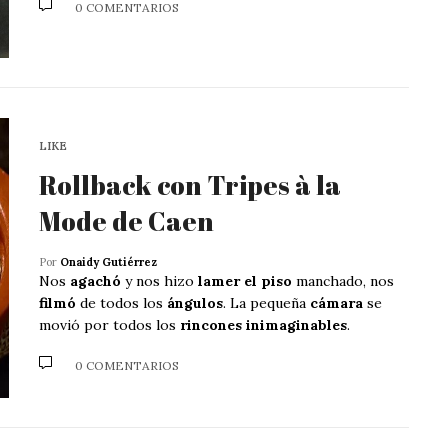
0 COMENTARIOS
LIKE
Rollback con Tripes à la
Mode de Caen
Por
Onaidy Gutiérrez
Nos
agachó
y nos hizo
lamer el piso
manchado, nos
filmó
de todos los
ángulos
. La pequeña
cámara
se
movió por todos los
rincones inimaginables
.
0 COMENTARIOS