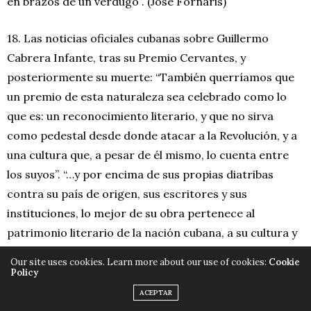
en brazos de un verdugo”. (José Fornaris)
18. Las noticias oficiales cubanas sobre Guillermo
Cabrera Infante, tras su Premio Cervantes, y
posteriormente su muerte: “También querríamos que
un premio de esta naturaleza sea celebrado como lo
que es: un reconocimiento literario, y que no sirva
como pedestal desde donde atacar a la Revolución, y a
una cultura que, a pesar de él mismo, lo cuenta entre
los suyos”. “…y por encima de sus propias diatribas
contra su país de origen, sus escritores y sus
instituciones, lo mejor de su obra pertenece al
patrimonio literario de la nación cubana, a su cultura y
a quienes la defienden frente al acoso y la mentira.”
Our site uses cookies. Learn more about our use of cookies:
Cookie
Policy
17. La agenda hereditaria lezamiana de Severo Sarduy:
ACEPTAR
“Barroco que en su acción de bascular, en su caída, en