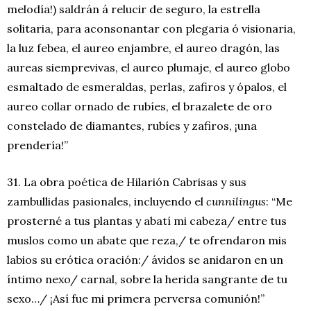
melodía!) saldrán á relucir de seguro, la estrella
solitaria, para aconsonantar con plegaria ó visionaria,
la luz febea, el aureo enjambre, el aureo dragón, las
aureas siemprevivas, el aureo plumaje, el aureo globo
esmaltado de esmeraldas, perlas, zafiros y ópalos, el
aureo collar ornado de rubíes, el brazalete de oro
constelado de diamantes, rubíes y zafiros, ¡una
prendería!”
31. La obra poética de Hilarión Cabrisas y sus
zambullidas pasionales, incluyendo el
cunnilingus
: “Me
prosterné a tus plantas y abatí mi cabeza/ entre tus
muslos como un abate que reza,/ te ofrendaron mis
labios su erótica oración:/ ávidos se anidaron en un
íntimo nexo/ carnal, sobre la herida sangrante de tu
sexo…/ ¡Así fue mi primera perversa comunión!”