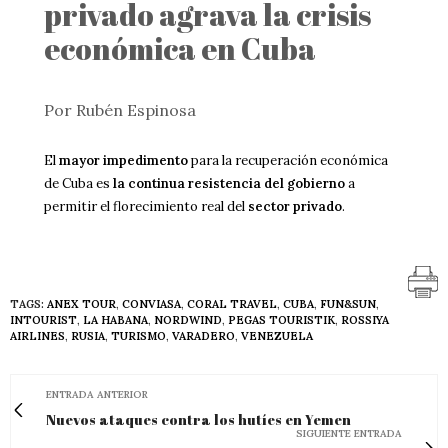
privado agrava la crisis
económica en Cuba
Por Rubén Espinosa
El
mayor impedimento
para la recuperación económica
de Cuba es
la continua resistencia del gobierno
a
permitir el florecimiento real del
sector privado
.
TAGS:
ANEX TOUR
,
CONVIASA
,
CORAL TRAVEL
,
CUBA
,
FUN&SUN
,
INTOURIST
,
LA HABANA
,
NORDWIND
,
PEGAS TOURISTIK
,
ROSSIYA
AIRLINES
,
RUSIA
,
TURISMO
,
VARADERO
,
VENEZUELA
ENTRADA ANTERIOR
Nuevos ataques contra los hutíes en Yemen
SIGUIENTE ENTRADA