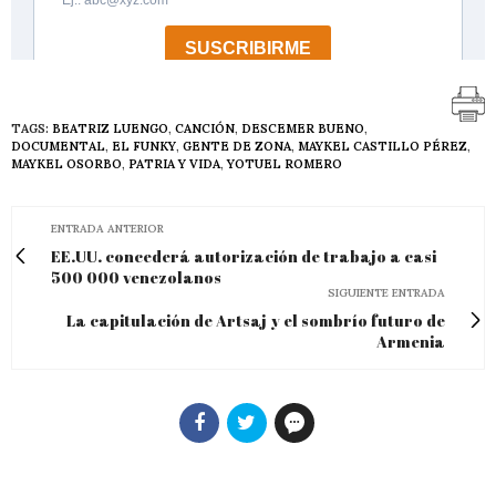
TAGS:
BEATRIZ LUENGO
,
CANCIÓN
,
DESCEMER BUENO
,
DOCUMENTAL
,
EL FUNKY
,
GENTE DE ZONA
,
MAYKEL CASTILLO PÉREZ
,
MAYKEL OSORBO
,
PATRIA Y VIDA
,
YOTUEL ROMERO
ENTRADA ANTERIOR
EE.UU. concederá autorización de trabajo a casi
500 000 venezolanos
SIGUIENTE ENTRADA
La capitulación de Artsaj y el sombrío futuro de
Armenia