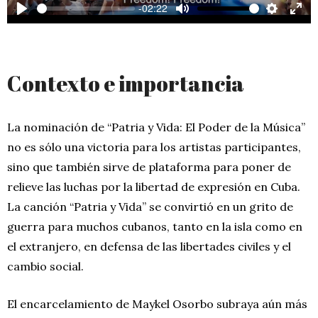
-02:22
y
P
M
S
E
l
u
e
n
a
t
t
t
Contexto e importancia
y
e
t
e
i
r
n
f
La nominación de “Patria y Vida: El Poder de la Música”
g
u
no es sólo una victoria para los artistas participantes,
s
l
sino que también sirve de plataforma para poner de
l
relieve las luchas por la libertad de expresión en Cuba.
s
La canción “Patria y Vida” se convirtió en un grito de
c
guerra para muchos cubanos, tanto en la isla como en
r
el extranjero, en defensa de las libertades civiles y el
e
cambio social.
e
n
El encarcelamiento de Maykel Osorbo subraya aún más