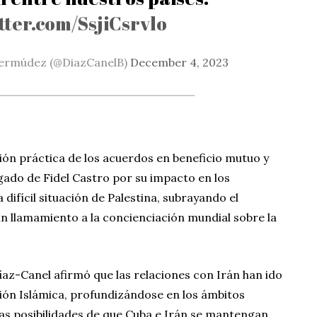
tter.com/SsjiCsrvlo
Bermúdez (@DiazCanelB)
December 4, 2023
ción práctica de los acuerdos en beneficio mutuo y
egado de Fidel Castro por su impacto en los
 difícil situación de Palestina, subrayando el
n llamamiento a la concienciación mundial sobre la
íaz-Canel afirmó que las relaciones con Irán han ido
ión Islámica, profundizándose en los ámbitos
as posibilidades de que Cuba e Irán se mantengan