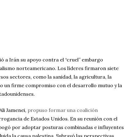
ó a Irán su apoyo contra el “cruel” embargo
ialismo norteamericano. Los líderes firmaron siete
os sectores, como la sanidad, la agricultura, la
do un firme compromiso con el desarrollo mutuo y la
stadounidenses.
Ali Jamenei,
propuso formar una coalición
arrogancia de Estados Unidos. En su reunión con el
bogó por adoptar posturas combinadas e influyentes
luida la causa palestina. Subrayó las perspectivas