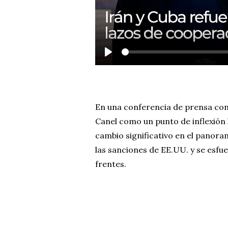
P
l
a
y
En una conferencia de prensa conju
Canel como un punto de inflexión 
cambio significativo en el panora
las sanciones de EE.UU. y se esfu
frentes.