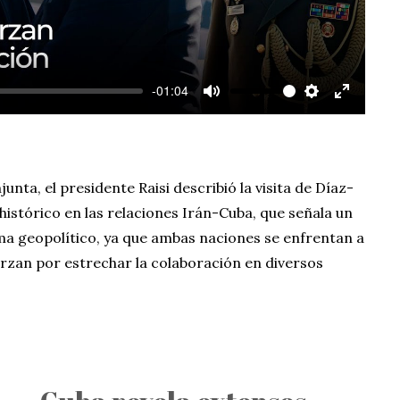
a
y
-01:04
M
S
E
u
e
n
t
t
t
e
t
e
nta, el presidente Raisi describió la visita de Díaz-
i
r
histórico en las relaciones Irán-Cuba, que señala un
n
f
ma geopolítico, ya que ambas naciones se enfrentan a
g
u
erzan por estrechar la colaboración en diversos
s
l
l
s
c
r